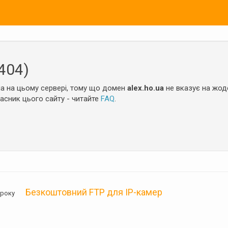
404)
а на цьому сервері, тому що домен
alex.ho.ua
не вказує на жоде
ласник цього сайту - читайте
FAQ
.
Безкоштовний FTP для IP-камер
05 року