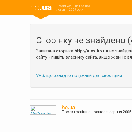
ho
.ua
Проект успішно працює
з серпня 2005 року
Сторінку не знайдено (
Запитана сторінка
http://alex.ho.ua
не знайден
сайту - пишіть власнику сайта, якщо ж ви і є в
VPS, що занадто потужний для своєї ціни
ho
.ua
Проект успішно працює з серпня 20